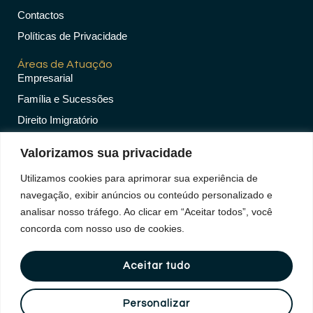
Contactos
Políticas de Privacidade
Áreas de Atuação
Empresarial
Família e Sucessões
Direito Imigratório
Nacionalidade
Valorizamos sua privacidade
Atos Notariais
Utilizamos cookies para aprimorar sua experiência de
Direito Imobiliário
navegação, exibir anúncios ou conteúdo personalizado e
Contactos
analisar nosso tráfego. Ao clicar em “Aceitar todos”, você
+351 937 516 536
concorda com nosso uso de cookies.
+351 937 516 536
Aceitar tudo
geral@advogadoleandrocunha.pt
R. José Joaquim Marques, Nº. 60-B
Personalizar
2870-348 - Montijo