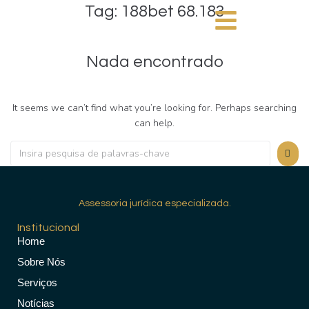
Tag:
188bet 68.183
Nada encontrado
It seems we can’t find what you’re looking for. Perhaps searching
can help.
Assessoria jurídica especializada.
Institucional
Home
Sobre Nós
Serviços
Notícias