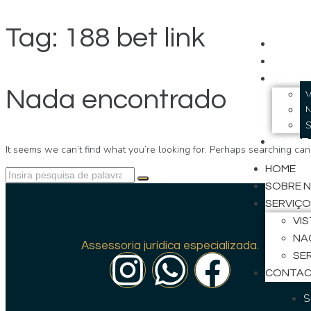
Tag:
188 bet link
HOME
SOBR
SERVI
Nada encontrado
CONT
It seems we can’t find what you’re looking for. Perhaps searching can
HOME
SOBRE 
SERVIÇ
VI
Insti
NA
Assessoria jurídica especializada.
SE
H
CONTA
S
S