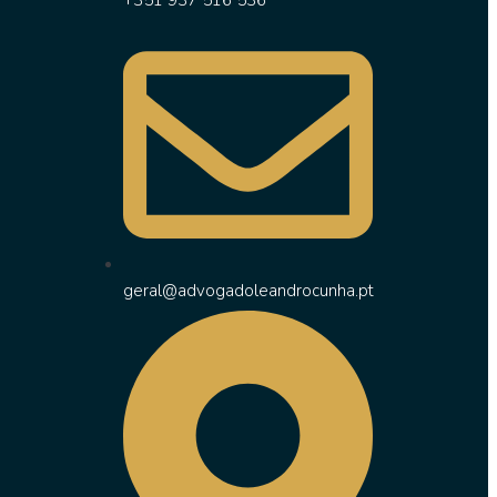
+351 937 516 536
geral@advogadoleandrocunha.pt